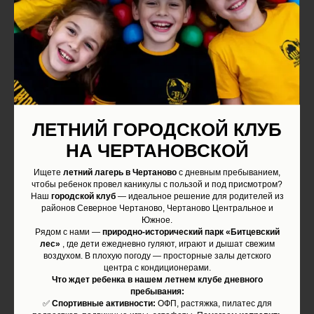
156 семей
занимается в нашем спортивном клубе
ЛЕТНИЙ ГОРОДСКОЙ КЛУБ
НА ЧЕРТАНОВСКОЙ
Соревнования
Ищете
летний лагерь в Чертаново
с дневным пребыванием,
чтобы ребенок провел каникулы с пользой и под присмотром?
для тех, кто решил проверить на что он
Наш
городской клуб
— идеальное решение для родителей из
районов Северное Чертаново, Чертаново Центральное и
способен.
Южное.
Рядом с нами —
природно-исторический парк «Битцевский
лес»
, где дети ежедневно гуляют, играют и дышат свежим
воздухом. В плохую погоду — просторные залы детского
центра с кондиционерами.
Что ждет ребенка в нашем летнем клубе дневного
пребывания:
✅
Спортивные активности:
ОФП, растяжка, пилатес для