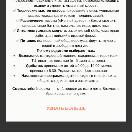
подростков, подвижные игры, эстафеты. Помогаем
исправить
2000 ₽
осанку
и укрепить мышечный корсет .
✅
Творческие мастер-классы:
рисование, лепка, кулинарные
стоит безлимитный абонемент на неделю
мастер-классы (дети готовят полдник сами!).
✅
Развлечения:
квесты («Ночной дозор», «Вокруг света»),
танцевальные баттлы, настольные игры, дискотеки .
✅
Интеллектуальные модули:
развитие soft-skills, командная
работа, английский в игровой форме.
✅
Питание:
полноценный обед, перекусы, фрукты, кулер с
водой в свободном доступе .
Почему родители выбирают нас:
Безопасность:
видеонаблюдение, охраняемая территория
38+ регалий
ТЦ, опытные вожатые (от 5 смен в лагерях) .
Удобство:
принимаем детей с 9:00 до 19:00, можно
привести к 8:30. Рядом с метро Чертановская.
общая сумма достижений наших тренеров
Насыщенная программа:
дети не сидят в телефонах, а
общаются, двигаются и развиваются.
Смены:
гибкий формат — от 1 недели до всего лета. Возможно
бронирование по дням.
ЗАПИСАТЬСЯ НА ЗАНЯТИЕ
УЗНАТЬ БОЛЬШЕ