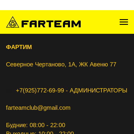
ФАРТИМ
Северное Чертаново, 1А, ЖК Авеню 77
tel:
+7(925)772-69-99
- АДМИНИСТРАТОРЫ
farteamclub@gmail.com
Будние:
08:00 - 22:00
Выходные:
10:00 - 22:00